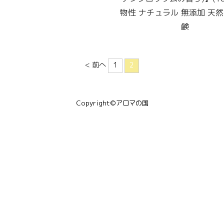
物性 ナチュラル 無添加 天然
鹸
< 前へ
1
2
Copyright©アロマの国