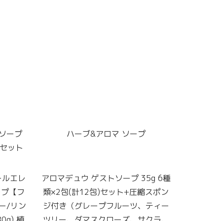
ソープ
ハーブ&アロマ ソープ
個セット
モールエレ
アロマデュウ ゲストソープ 35g 6種
ープ【フ
類×2包(計12包)セット+圧縮スポン
ー/リン
ジ付き（グレープフルーツ、ティー
g) 植
ツリー、ダマスクローズ、サクラ、