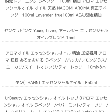
嗅覚トレーニング ラベンダー 100ml 精油 アロマ エッセ
ンシャルオイル オイル 天然 NAGOMI AROMA 真正ラベ
ンダー100ml Lavender true100ml AEAJ認定精油
ヤングリビング Young Living アールシー エッセンシャル
オイルブレンド 15ml
アロマオイル エッセンシャルオイル 精油 加湿器用 アロ
マ 睡眠 あろまおいる ラベンダー/ハッカ/レモングラス/
ユーカリ/スイートオレンジ/ティートゥリー 10ml×6本
タン(THANN) エッセンシャルオイル LR50ml
UrBeauty エッセンシャル オイル トップ 8アロマ エッセ
ンシャル オイル ラベンダー/ペパーミント/ティーツリー/
オレンジ/ユーカリ/レモングラス/フランキンセンス/ロー