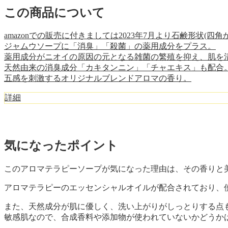
この商品について
amazonでの販売に付きましては2023年7月より石鹸形状(
ジャムウソープに「消臭」「殺菌」の薬用成分をプラス。
薬用成分がニオイの原因の元となる雑菌の繁殖を抑え、肌を
天然由来の消臭成分「カキタンニン」「チャエキス」も配合
五感を刺激するオリジナルブレンドアロマの香り。
詳細
気になったポイント
このアロマテラピーソープが気になった理由は、その香りと
アロマテラピーのエッセンシャルオイルが配合されており、
また、天然成分が肌に優しく、洗い上がりがしっとりする点
敏感肌なので、合成香料や添加物が使われていないかどうか